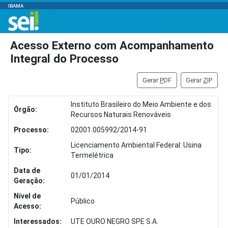
IBAMA
Acesso Externo com Acompanhamento
Integral do Processo
Gerar
P
DF
Gerar
Z
IP
Instituto Brasileiro do Meio Ambiente e dos
Órgão:
Recursos Naturais Renováveis
Processo:
02001.005992/2014-91
Licenciamento Ambiental Federal: Usina
Tipo:
Termelétrica
Data de
01/01/2014
Geração:
Nível de
Público
Acesso:
Interessados:
UTE OURO NEGRO SPE S.A.